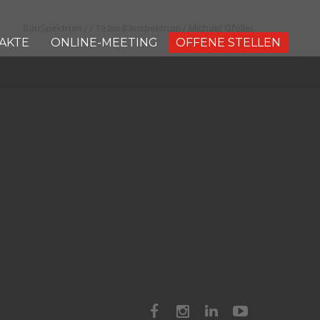
BauSpektrum
/
/
Team Bauspektrum
/
Michael Gfeller
OFFENE STELLEN
AKTE
ONLINE-MEETING