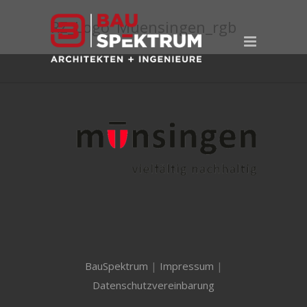
RZ_Logo_Muensingen_rgb
BauSpektrum
|
Impressum
|
Datenschutzvereinbarung