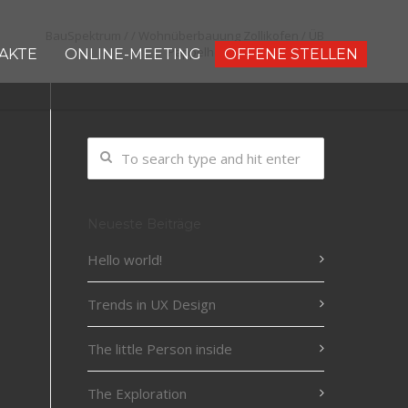
BauSpektrum
/
/
Wohnüberbauung Zollikofen
/
ÜB
Pappelhof_Video Thumbnail
OFFENE STELLEN
AKTE
ONLINE-MEETING
Neueste Beiträge
Hello world!
Trends in UX Design
The little Person inside
The Exploration