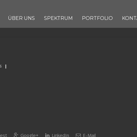
ÜBER UNS
SPEKTRUM
PORTFOLIO
KONT
S
est
Google+
LinkedIn
E-Mail